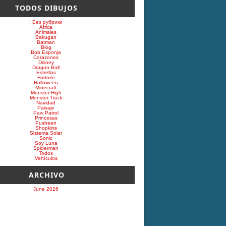
TODOS DIBUJOS
! Без рубрики
Africa
Animales
Bakugan
Batman
Blog
Bob Esponja
Corazones
Disney
Dragon Ball
Estrellas
Fortnite
Halloween
Minecraft
Monster High
Monster Truck
Navidad
Paisaje
Paw Patrol
Princesas
Pusheen
Shopkins
Sistema Solar
Sonic
Soy Luna
Spiderman
Todos
Vehículos
ARCHIVO
June 2026