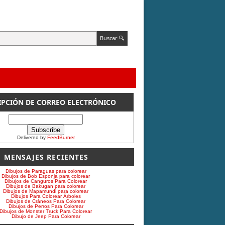
IPCIÓN DE CORREO ELECTRÓNICO
Delivered by
FeedBurner
MENSAJES RECIENTES
Dibujos de Paraguas para colorear
Dibujos de Bob Esponja para colorear
Dibujos de Canguros Para Colorear
Dibujos de Bakugan para colorear
Dibujos de Mapamundi para colorear
Dibujos Para Colorear Árboles
Dibujos de Cráneos Para Colorear
Dibujos de Perros Para Colorear
Dibujos de Monster Truck Para Colorear
Dibujo de Jeep Para Colorear