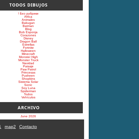
TODOS DIBUJOS
! Без рубрики
Africa
Animales
Bakugan
Batman
Blog
Bob Esponja
Corazones
Disney
Dragon Ball
Estrellas
Fortnite
Halloween
Minecraft
Monster High
Monster Truck
Navidad
Paisaje
Paw Patrol
Princesas
Pusheen
Shopkins
Sistema Solar
Sonic
Soy Luna
Spiderman
Todos
Vehículos
ARCHIVO
June 2026
1
map2
Contacto