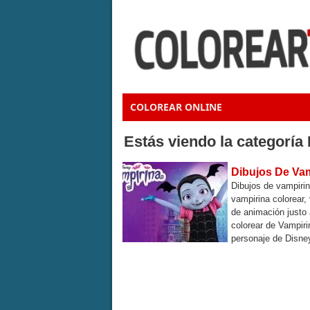
COLOREAR ONLINE
Estás viendo la categoría
Dibujos De Vam
Dibujos de vampirin
vampirina colorear,
de animación justo
colorear de Vampiri
personaje de Disney