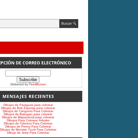
IPCIÓN DE CORREO ELECTRÓNICO
Delivered by
FeedBurner
MENSAJES RECIENTES
Dibujos de Paraguas para colorear
Dibujos de Bob Esponja para colorear
Dibujos de Canguros Para Colorear
Dibujos de Bakugan para colorear
Dibujos de Mapamundi para colorear
Dibujos Para Colorear Árboles
Dibujos de Cráneos Para Colorear
Dibujos de Perros Para Colorear
Dibujos de Monster Truck Para Colorear
Dibujo de Jeep Para Colorear