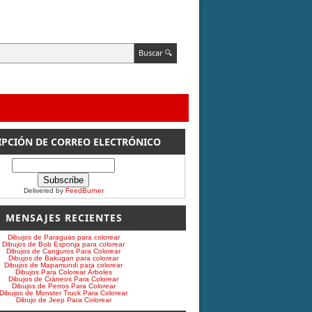
IPCIÓN DE CORREO ELECTRÓNICO
Delivered by
FeedBurner
MENSAJES RECIENTES
Dibujos de Paraguas para colorear
Dibujos de Bob Esponja para colorear
Dibujos de Canguros Para Colorear
Dibujos de Bakugan para colorear
Dibujos de Mapamundi para colorear
Dibujos Para Colorear Árboles
Dibujos de Cráneos Para Colorear
Dibujos de Perros Para Colorear
Dibujos de Monster Truck Para Colorear
Dibujo de Jeep Para Colorear