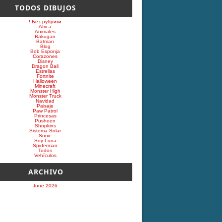
TODOS DIBUJOS
! Без рубрики
Africa
Animales
Bakugan
Batman
Blog
Bob Esponja
Corazones
Disney
Dragon Ball
Estrellas
Fortnite
Halloween
Minecraft
Monster High
Monster Truck
Navidad
Paisaje
Paw Patrol
Princesas
Pusheen
Shopkins
Sistema Solar
Sonic
Soy Luna
Spiderman
Todos
Vehículos
ARCHIVO
June 2026