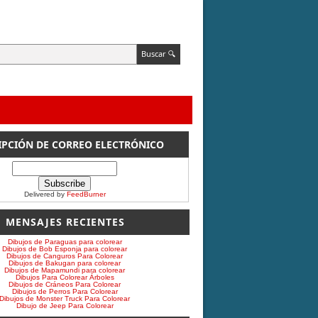
IPCIÓN DE CORREO ELECTRÓNICO
Delivered by
FeedBurner
MENSAJES RECIENTES
Dibujos de Paraguas para colorear
Dibujos de Bob Esponja para colorear
Dibujos de Canguros Para Colorear
Dibujos de Bakugan para colorear
Dibujos de Mapamundi para colorear
Dibujos Para Colorear Árboles
Dibujos de Cráneos Para Colorear
Dibujos de Perros Para Colorear
Dibujos de Monster Truck Para Colorear
Dibujo de Jeep Para Colorear