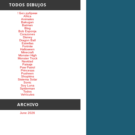
TODOS DIBUJOS
! Без рубрики
Africa
Animales
Bakugan
Batman
Blog
Bob Esponja
Corazones
Disney
Dragon Ball
Estrellas
Fortnite
Halloween
Minecraft
Monster High
Monster Truck
Navidad
Paisaje
Paw Patrol
Princesas
Pusheen
Shopkins
Sistema Solar
Sonic
Soy Luna
Spiderman
Todos
Vehículos
ARCHIVO
June 2026