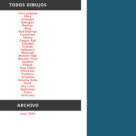
TODOS DIBUJOS
! Без рубрики
Africa
Animales
Bakugan
Batman
Blog
Bob Esponja
Corazones
Disney
Dragon Ball
Estrellas
Fortnite
Halloween
Minecraft
Monster High
Monster Truck
Navidad
Paisaje
Paw Patrol
Princesas
Pusheen
Shopkins
Sistema Solar
Sonic
Soy Luna
Spiderman
Todos
Vehículos
ARCHIVO
June 2026