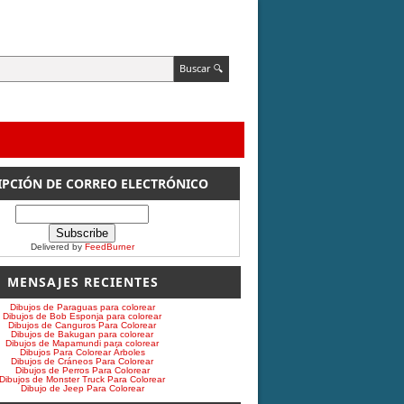
IPCIÓN DE CORREO ELECTRÓNICO
Delivered by
FeedBurner
MENSAJES RECIENTES
Dibujos de Paraguas para colorear
Dibujos de Bob Esponja para colorear
Dibujos de Canguros Para Colorear
Dibujos de Bakugan para colorear
Dibujos de Mapamundi para colorear
Dibujos Para Colorear Árboles
Dibujos de Cráneos Para Colorear
Dibujos de Perros Para Colorear
Dibujos de Monster Truck Para Colorear
Dibujo de Jeep Para Colorear