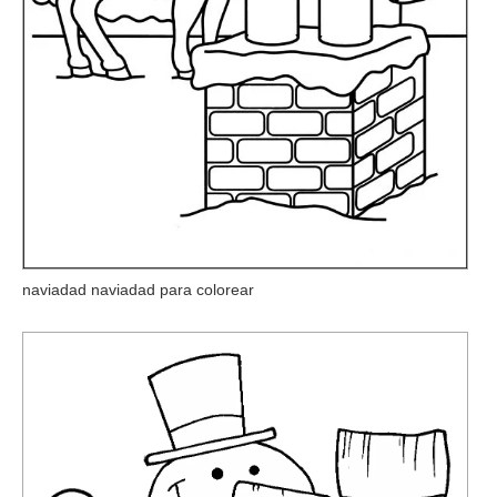
naviadad naviadad para colorear