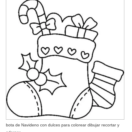
bota de Navideno con dulces para colorear dibujar recortar y