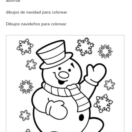
adornar
dibujos de navidad para colorear
Dibujos navideños para colorear