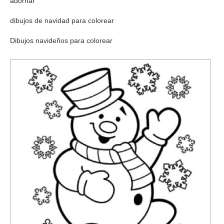
adornar
dibujos de navidad para colorear
Dibujos navideños para colorear