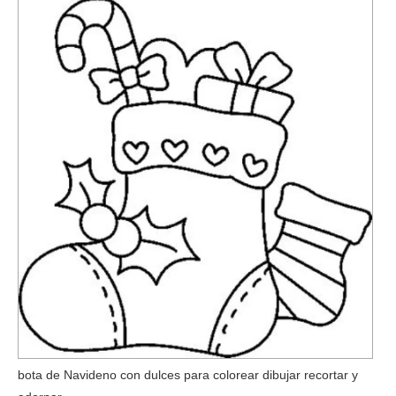
bota de Navideno con dulces para colorear dibujar recortar y