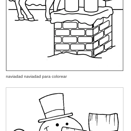
naviadad naviadad para colorear