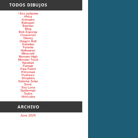
TODOS DIBUJOS
! Без рубрики
Africa
Animales
Bakugan
Batman
Blog
Bob Esponja
Corazones
Disney
Dragon Ball
Estrellas
Fortnite
Halloween
Minecraft
Monster High
Monster Truck
Navidad
Paisaje
Paw Patrol
Princesas
Pusheen
Shopkins
Sistema Solar
Sonic
Soy Luna
Spiderman
Todos
Vehículos
ARCHIVO
June 2026