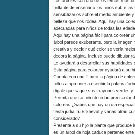
Los árboles son uno de los temas más b
brillante de enseñar a los niños sobre las
sensibilizarlos sobre el medio ambiente y
belleza que nos rodea. Aquí hay una cole
adecuadas para niños de todas las edade
Aquí hay una página fácil para colorear u
árbol parece exuberante, pero la imagen 
creativa y decidir qué color se vería mej
decora la página. Incluso puede dibujar 
Le ayudará a desarrollar sus habilidades 
Esta página para colorear ayudará a su hi
Cuenta con una T para la página de colora
niños a aprender a escribir la palabra ‘ár
dígale que saque sus crayones verdes y 
Permita que su niño de edad preescolar de
colorear. ¿Sabes que hay un día especial 
fiesta judía Tu B’Shevat y varias otras c
considerado?
Presente a su hijo la planta que produce l
es un árbol de hoja caduca perteneciente 