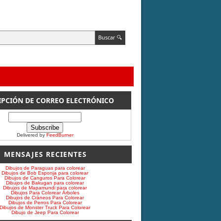
IPCIÓN DE CORREO ELECTRÓNICO
Delivered by
FeedBurner
MENSAJES RECIENTES
Dibujos de Paraguas para colorear
Dibujos de Bob Esponja para colorear
Dibujos de Canguros Para Colorear
Dibujos de Bakugan para colorear
Dibujos de Mapamundi para colorear
Dibujos Para Colorear Árboles
Dibujos de Cráneos Para Colorear
Dibujos de Perros Para Colorear
Dibujos de Monster Truck Para Colorear
Dibujo de Jeep Para Colorear