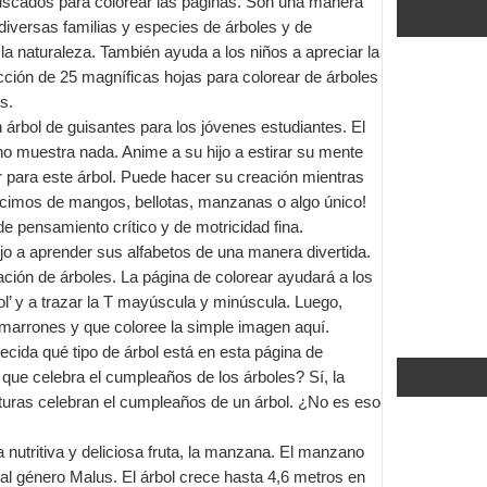
uscados para colorear las páginas. Son una manera
 diversas familias y especies de árboles y de
 la naturaleza. También ayuda a los niños a apreciar la
cción de 25 magníficas hojas para colorear de árboles
s.
n árbol de guisantes para los jóvenes estudiantes. El
no muestra nada. Anime a su hijo a estirar su mente
or para este árbol. Puede hacer su creación mientras
racimos de mangos, bellotas, manzanas o algo único!
de pensamiento crítico y de motricidad fina.
jo a aprender sus alfabetos de una manera divertida.
ción de árboles. La página de colorear ayudará a los
bol’ y a trazar la T mayúscula y minúscula. Luego,
marrones y que coloree la simple imagen aquí.
cida qué tipo de árbol está en esta página de
que celebra el cumpleaños de los árboles? Sí, la
ulturas celebran el cumpleaños de un árbol. ¿No es eso
a nutritiva y deliciosa fruta, la manzana. El manzano
al género Malus. El árbol crece hasta 4,6 metros en