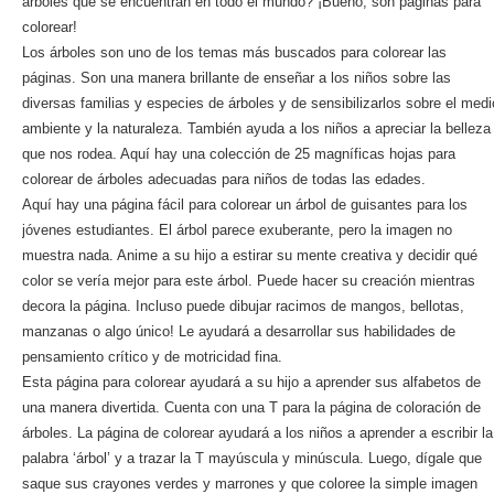
árboles que se encuentran en todo el mundo? ¡Bueno, son páginas para
colorear!
Los árboles son uno de los temas más buscados para colorear las
páginas. Son una manera brillante de enseñar a los niños sobre las
diversas familias y especies de árboles y de sensibilizarlos sobre el medi
ambiente y la naturaleza. También ayuda a los niños a apreciar la belleza
que nos rodea. Aquí hay una colección de 25 magníficas hojas para
colorear de árboles adecuadas para niños de todas las edades.
Aquí hay una página fácil para colorear un árbol de guisantes para los
jóvenes estudiantes. El árbol parece exuberante, pero la imagen no
muestra nada. Anime a su hijo a estirar su mente creativa y decidir qué
color se vería mejor para este árbol. Puede hacer su creación mientras
decora la página. Incluso puede dibujar racimos de mangos, bellotas,
manzanas o algo único! Le ayudará a desarrollar sus habilidades de
pensamiento crítico y de motricidad fina.
Esta página para colorear ayudará a su hijo a aprender sus alfabetos de
una manera divertida. Cuenta con una T para la página de coloración de
árboles. La página de colorear ayudará a los niños a aprender a escribir la
palabra ‘árbol’ y a trazar la T mayúscula y minúscula. Luego, dígale que
saque sus crayones verdes y marrones y que coloree la simple imagen