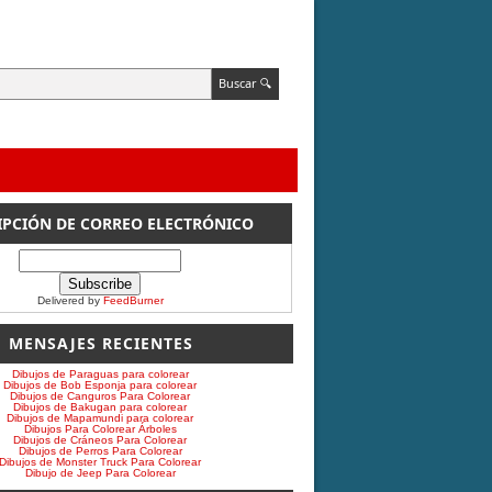
IPCIÓN DE CORREO ELECTRÓNICO
Delivered by
FeedBurner
MENSAJES RECIENTES
Dibujos de Paraguas para colorear
Dibujos de Bob Esponja para colorear
Dibujos de Canguros Para Colorear
Dibujos de Bakugan para colorear
Dibujos de Mapamundi para colorear
Dibujos Para Colorear Árboles
Dibujos de Cráneos Para Colorear
Dibujos de Perros Para Colorear
Dibujos de Monster Truck Para Colorear
Dibujo de Jeep Para Colorear