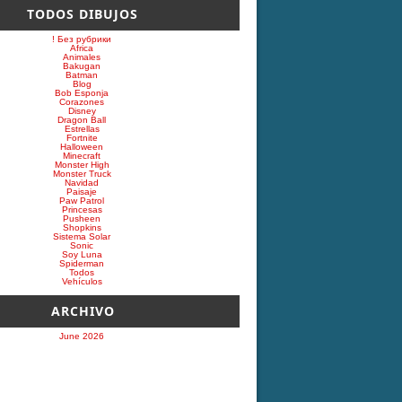
TODOS DIBUJOS
! Без рубрики
Africa
Animales
Bakugan
Batman
Blog
Bob Esponja
Corazones
Disney
Dragon Ball
Estrellas
Fortnite
Halloween
Minecraft
Monster High
Monster Truck
Navidad
Paisaje
Paw Patrol
Princesas
Pusheen
Shopkins
Sistema Solar
Sonic
Soy Luna
Spiderman
Todos
Vehículos
ARCHIVO
June 2026