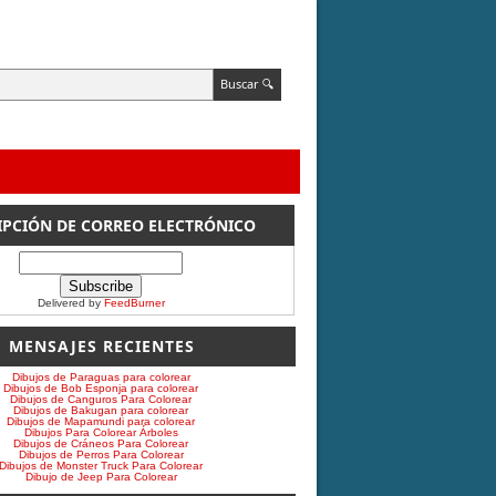
IPCIÓN DE CORREO ELECTRÓNICO
Delivered by
FeedBurner
MENSAJES RECIENTES
Dibujos de Paraguas para colorear
Dibujos de Bob Esponja para colorear
Dibujos de Canguros Para Colorear
Dibujos de Bakugan para colorear
Dibujos de Mapamundi para colorear
Dibujos Para Colorear Árboles
Dibujos de Cráneos Para Colorear
Dibujos de Perros Para Colorear
Dibujos de Monster Truck Para Colorear
Dibujo de Jeep Para Colorear