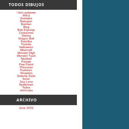
TODOS DIBUJOS
! Без рубрики
Africa
Animales
Bakugan
Batman
Blog
Bob Esponja
Corazones
Disney
Dragon Ball
Estrellas
Fortnite
Halloween
Minecraft
Monster High
Monster Truck
Navidad
Paisaje
Paw Patrol
Princesas
Pusheen
Shopkins
Sistema Solar
Sonic
Soy Luna
Spiderman
Todos
Vehículos
ARCHIVO
June 2026