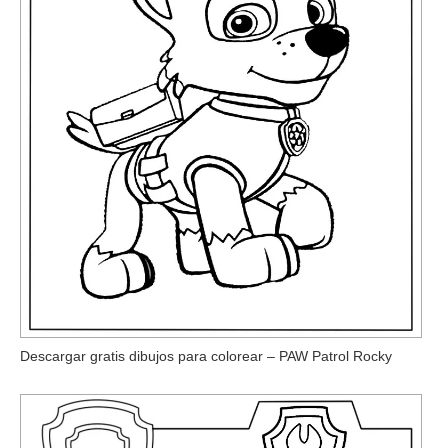
Descargar gratis dibujos para colorear – PAW Patrol Rocky