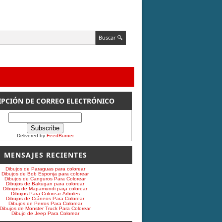
IPCIÓN DE CORREO ELECTRÓNICO
Delivered by
FeedBurner
MENSAJES RECIENTES
Dibujos de Paraguas para colorear
Dibujos de Bob Esponja para colorear
Dibujos de Canguros Para Colorear
Dibujos de Bakugan para colorear
Dibujos de Mapamundi para colorear
Dibujos Para Colorear Árboles
Dibujos de Cráneos Para Colorear
Dibujos de Perros Para Colorear
Dibujos de Monster Truck Para Colorear
Dibujo de Jeep Para Colorear