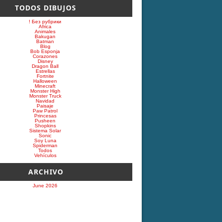
TODOS DIBUJOS
! Без рубрики
Africa
Animales
Bakugan
Batman
Blog
Bob Esponja
Corazones
Disney
Dragon Ball
Estrellas
Fortnite
Halloween
Minecraft
Monster High
Monster Truck
Navidad
Paisaje
Paw Patrol
Princesas
Pusheen
Shopkins
Sistema Solar
Sonic
Soy Luna
Spiderman
Todos
Vehículos
ARCHIVO
June 2026