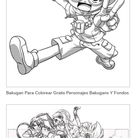
Bakugan Para Colorear Gratis Personajes Bakugans Y Fondos