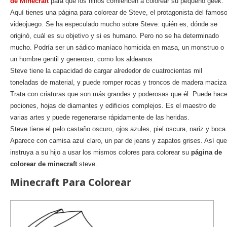
de Minecraft
para que los niños comiencen a colorear su pequeño geek.
Aquí tienes una página para colorear de Steve, el protagonista del famos
videojuego. Se ha especulado mucho sobre Steve: quién es, dónde se
originó, cuál es su objetivo y si es humano. Pero no se ha determinado
mucho. Podría ser un sádico maníaco homicida en masa, un monstruo o
un hombre gentil y generoso, como los aldeanos.
Steve tiene la capacidad de cargar alrededor de cuatrocientas mil
toneladas de material, y puede romper rocas y troncos de madera maciza
Trata con criaturas que son más grandes y poderosas que él. Puede hace
pociones, hojas de diamantes y edificios complejos. Es el maestro de
varias artes y puede regenerarse rápidamente de las heridas.
Steve tiene el pelo castaño oscuro, ojos azules, piel oscura, nariz y boca
Aparece con camisa azul claro, un par de jeans y zapatos grises. Así que
instruya a su hijo a usar los mismos colores para colorear su
página de
colorear de minecraft
steve.
Minecraft Para Colorear