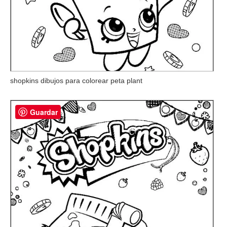
shopkins dibujos para colorear peta plant
Guardar