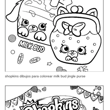
shopkins dibujos para colorear milk bud jingle purse