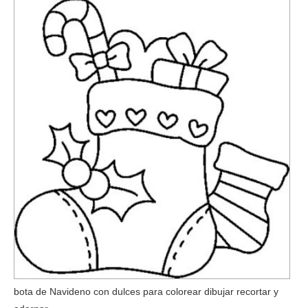
bota de Navideno con dulces para colorear dibujar recortar y