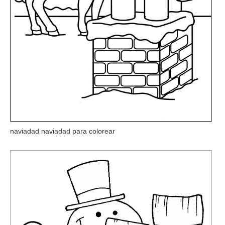
naviadad naviadad para colorear