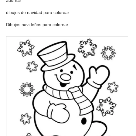
adornar
dibujos de navidad para colorear
Dibujos navideños para colorear