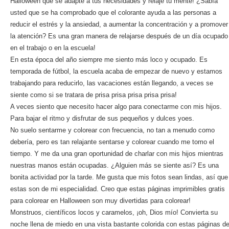
Halloween que se adapte a tus necesidades y relaje tu mente! ¿Sabía
usted que se ha comprobado que el colorante ayuda a las personas a
reducir el estrés y la ansiedad, a aumentar la concentración y a promover
la atención? Es una gran manera de relajarse después de un día ocupado
en el trabajo o en la escuela!
En esta época del año siempre me siento más loco y ocupado. Es
temporada de fútbol, la escuela acaba de empezar de nuevo y estamos
trabajando para reducirlo, las vacaciones están llegando, a veces se
siente como si se tratara de prisa prisa prisa prisa prisa!
A veces siento que necesito hacer algo para conectarme con mis hijos.
Para bajar el ritmo y disfrutar de sus pequeños y dulces yoes.
No suelo sentarme y colorear con frecuencia, no tan a menudo como
debería, pero es tan relajante sentarse y colorear cuando me tomo el
tiempo. Y me da una gran oportunidad de charlar con mis hijos mientras
nuestras manos están ocupadas. ¿Alguien más se siente así? Es una
bonita actividad por la tarde. Me gusta que mis fotos sean lindas, así que
estas son de mi especialidad. Creo que estas páginas imprimibles gratis
para colorear en Halloween son muy divertidas para colorear!
Monstruos, científicos locos y caramelos, ¡oh, Dios mío! Convierta su
noche llena de miedo en una vista bastante colorida con estas páginas d