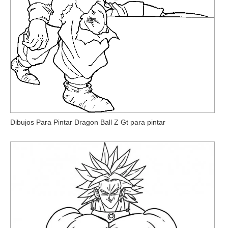
Dibujos Para Pintar Dragon Ball Z Gt para pintar