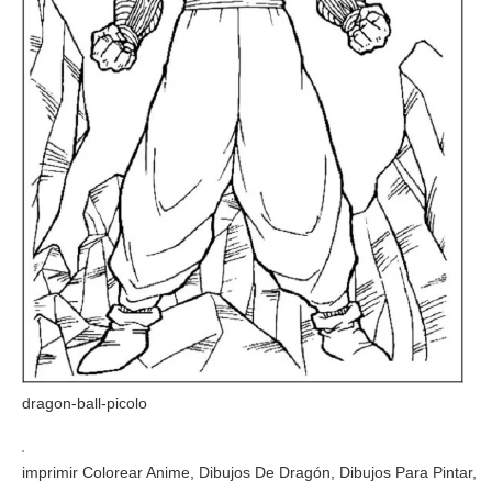
dragon-ball-picolo
imprimir Colorear Anime, Dibujos De Dragón, Dibujos Para Pintar,