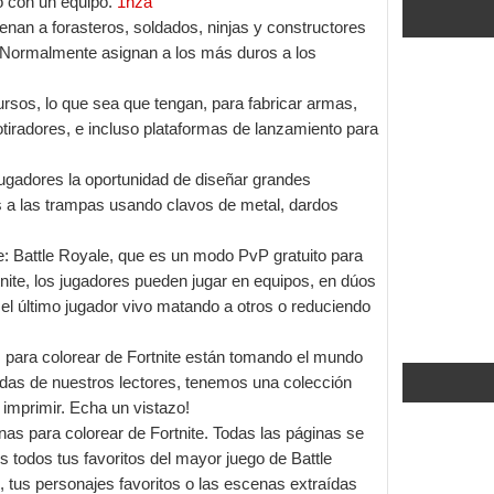
o con un equipo.
1nza
enan a forasteros, soldados, ninjas y constructores
. Normalmente asignan a los más duros a los
cursos, lo que sea que tengan, para fabricar armas,
tiradores, e incluso plataformas de lanzamiento para
 jugadores la oportunidad de diseñar grandes
s a las trampas usando clavos de metal, dardos
te: Battle Royale, que es un modo PvP gratuito para
tnite, los jugadores pueden jugar en equipos, en dúos
 el último jugador vivo matando a otros o reduciendo
s para colorear de Fortnite están tomando el mundo
ndas de nuestros lectores, tenemos una colección
a imprimir. Echa un vistazo!
as para colorear de Fortnite. Todas las páginas se
todos tus favoritos del mayor juego de Battle
, tus personajes favoritos o las escenas extraídas