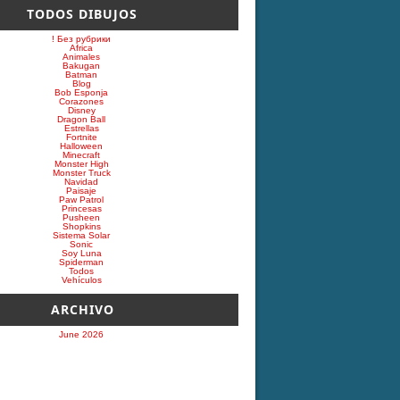
TODOS DIBUJOS
! Без рубрики
Africa
Animales
Bakugan
Batman
Blog
Bob Esponja
Corazones
Disney
Dragon Ball
Estrellas
Fortnite
Halloween
Minecraft
Monster High
Monster Truck
Navidad
Paisaje
Paw Patrol
Princesas
Pusheen
Shopkins
Sistema Solar
Sonic
Soy Luna
Spiderman
Todos
Vehículos
ARCHIVO
June 2026