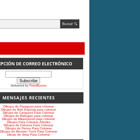
IPCIÓN DE CORREO ELECTRÓNICO
Delivered by
FeedBurner
MENSAJES RECIENTES
Dibujos de Paraguas para colorear
Dibujos de Bob Esponja para colorear
Dibujos de Canguros Para Colorear
Dibujos de Bakugan para colorear
Dibujos de Mapamundi para colorear
Dibujos Para Colorear Árboles
Dibujos de Cráneos Para Colorear
Dibujos de Perros Para Colorear
Dibujos de Monster Truck Para Colorear
Dibujo de Jeep Para Colorear