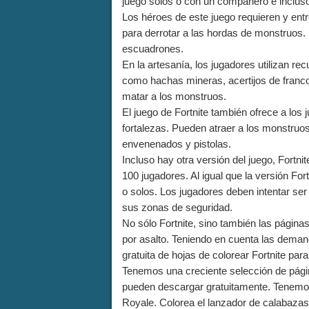
juego solos o con un compañero e inclus
Los héroes de este juego requieren y entr
para derrotar a las hordas de monstruos
escuadrones.
En la artesanía, los jugadores utilizan re
como hachas mineras, acertijos de franco
matar a los monstruos.
El juego de Fortnite también ofrece a los
fortalezas. Pueden atraer a los monstruo
envenenados y pistolas.
Incluso hay otra versión del juego, Fortni
100 jugadores. Al igual que la versión For
o solos. Los jugadores deben intentar ser
sus zonas de seguridad.
No sólo Fortnite, sino también las página
por asalto. Teniendo en cuenta las dema
gratuita de hojas de colorear Fortnite par
Tenemos una creciente selección de págin
pueden descargar gratuitamente. Tenemos 
Royale. Colorea el lanzador de calabazas