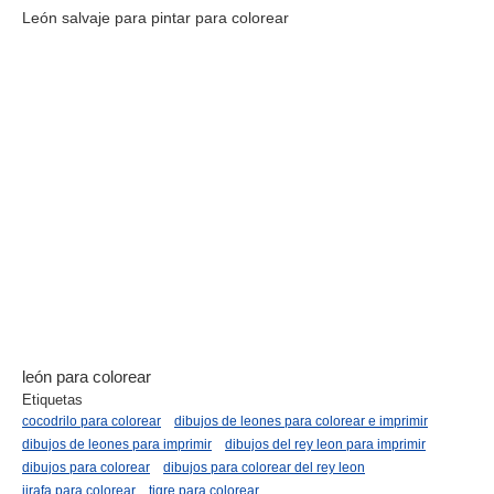
León salvaje para pintar para colorear
león para colorear
Etiquetas
cocodrilo para colorear
dibujos de leones para colorear e imprimir
dibujos de leones para imprimir
dibujos del rey leon para imprimir
dibujos para colorear
dibujos para colorear del rey leon
jirafa para colorear
tigre para colorear