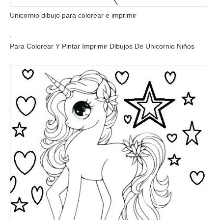
Unicornio dibujo para colorear e imprimir
Para Colorear Y Pintar Imprimir Dibujos De Unicornio Niños