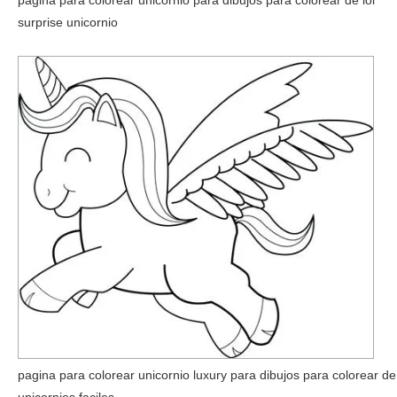
surprise unicornio
pagina para colorear unicornio luxury para dibujos para colorear de