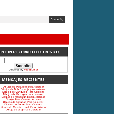
IPCIÓN DE CORREO ELECTRÓNICO
Delivered by
FeedBurner
MENSAJES RECIENTES
Dibujos de Paraguas para colorear
Dibujos de Bob Esponja para colorear
Dibujos de Canguros Para Colorear
Dibujos de Bakugan para colorear
Dibujos de Mapamundi para colorear
Dibujos Para Colorear Árboles
Dibujos de Cráneos Para Colorear
Dibujos de Perros Para Colorear
Dibujos de Monster Truck Para Colorear
Dibujo de Jeep Para Colorear