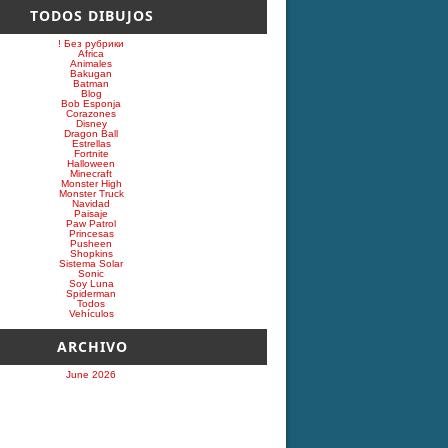
TODOS DIBUJOS
! Без рубрики
Africa
Animales
Bakugan
Batman
Blog
Bob Esponja
Corazones
Disney
Dragon Ball
Estrellas
Fortnite
Halloween
Minecraft
Monster High
Monster Truck
Navidad
Paisaje
Paw Patrol
Princesas
Pusheen
Shopkins
Sistema Solar
Sonic
Soy Luna
Spiderman
Todos
Vehículos
ARCHIVO
June 2026