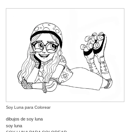
Soy Luna para Colorear
dibujos de soy luna
soy luna