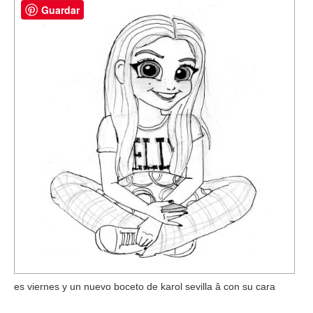
Guardar
es viernes y un nuevo boceto de karol sevilla â con su cara