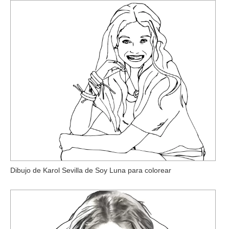
Dibujo de Karol Sevilla de Soy Luna para colorear