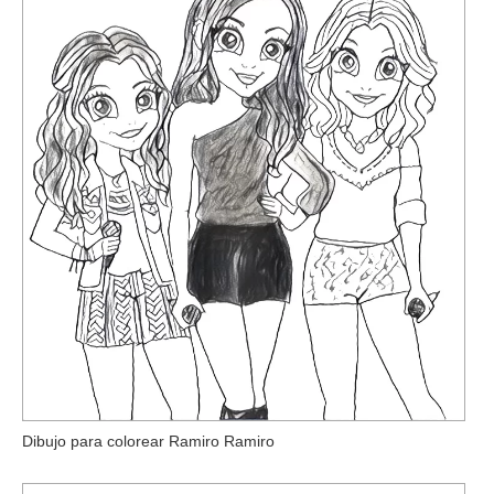
Dibujo para colorear Ramiro Ramiro